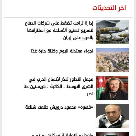
اخر التحديثات
إدارة ترامب تضغط على شركات الدفاع
لتسريع تصنيع الأسلحة مع استنزافها
بالحرب على إيران
اجواء معتدلة اليوم وكتلة حارة غدًا
مجمل التطور تنذر لأتساع الحرب في
الشرق الاوسط - الكاتبة : كريستين حنا
نصر
«قهوة» محمود درويش طلعت شناعة
«إمداد» الإماراتية و«كلين سيتي»