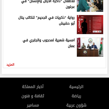
للأطفال "ذاكرة الأرض والإنسان" في
عجلون
رواية “ذكريات في الجحيم” للكاتب ينال
أبو حشيش
امسية شعرية لمحجوب والجابري في
عمان
المزيد
الرئيسية
أخبار المملكة
رياضة
ثقافة و فنون
شؤون عربية
مسامير