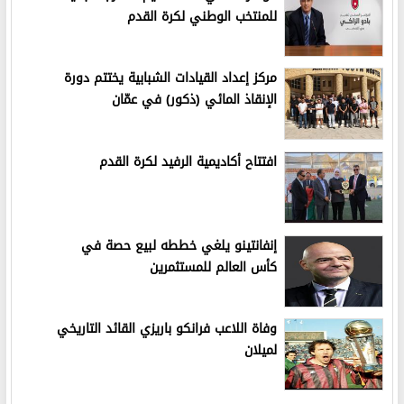
للمنتخب الوطني لكرة القدم
مركز إعداد القيادات الشبابية يختتم دورة
الإنقاذ المائي (ذكور) في عمّان
افتتاح أكاديمية الرفيد لكرة القدم
إنفانتينو يلغي خططه لبيع حصة في
كأس العالم للمستثمرين
وفاة اللاعب فرانكو باريزي القائد التاريخي
لميلان