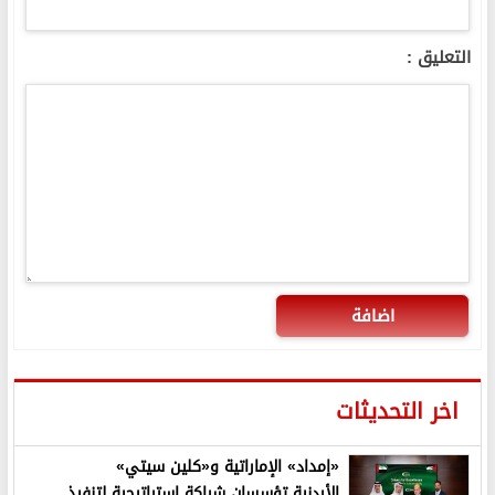
التعليق :
اضافة
اخر التحديثات
«إمداد» الإماراتية و«كلين سيتي»
الأردنية تؤسسان شراكة استراتيجية لتنفيذ