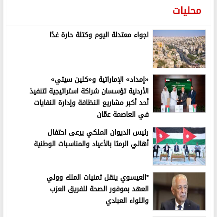
محليات
اجواء معتدلة اليوم وكتلة حارة غدًا
«إمداد» الإماراتية و«كلين سيتي»
الأردنية تؤسسان شراكة استراتيجية لتنفيذ
أحد أكبر مشاريع النظافة وإدارة النفايات
في العاصمة عمّان
رئيس الديوان الملكي يرعى احتفال
أهالي الرمثا بالأعياد والمناسبات الوطنية
*العيسوي ينقل تمنيات الملك وولي
العهد بموفور الصحة للفريق العزب
واللواء العبادي