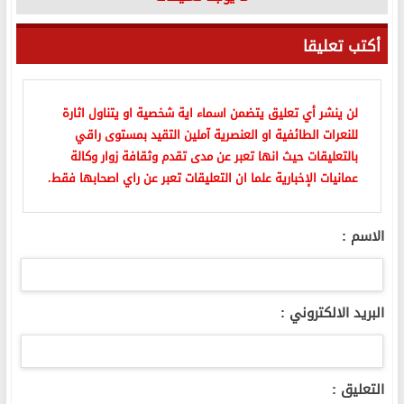
أكتب تعليقا
لن ينشر أي تعليق يتضمن اسماء اية شخصية او يتناول اثارة
للنعرات الطائفية او العنصرية آملين التقيد بمستوى راقي
بالتعليقات حيث انها تعبر عن مدى تقدم وثقافة زوار وكالة
عمانيات الإخبارية علما ان التعليقات تعبر عن راي اصحابها فقط.
الاسم :
البريد الالكتروني :
التعليق :