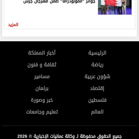
جوائز "المونودراما" ضمن مهرجان جرش
المزيد
الرئيسية
أخبار المملكة
رياضة
ثقافة و فنون
شؤون عربية
مسامير
إقتصاد
برلمان
فلسطين
خبر وصورة
العالم
تعليم وجامعات
جميع الحقوق محفوظة لـ وكالة عمانيات الإخبارية © 2026