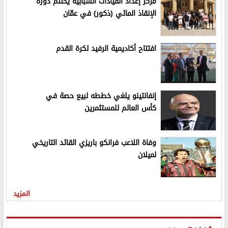
مركز إعداد القيادات الشبابية يختتم دورة
الإنقاذ المائي (ذكور) في عمّان
افتتاح أكاديمية الرفيد لكرة القدم
إنفانتينو يلغي خططه لبيع حصة في
كأس العالم للمستثمرين
وفاة اللاعب فرانكو باريزي القائد التاريخي
لميلان
المزيد