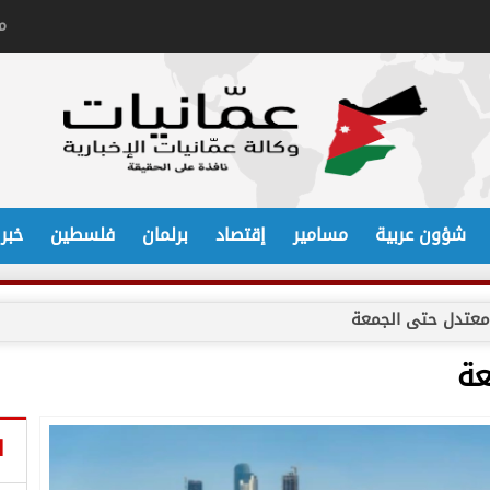
م
شؤون عربية
مسامير
إقتصاد
برلمان
فلسطين
خبر
تدل حتى الجمعة
ة
ا