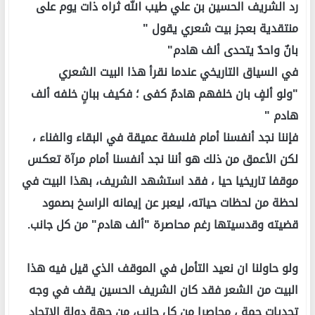
رد الشريف الحسين بن علي طيب الله ثراه ذات يوم على
منتقدية بعجز بيت شعري يقول "
بانٌ واحدٌ يتحدى ألف هادم"
في السياق التاريخي عندما نقرأ هذا البيت الشعري
"ولو ألفٍ بان خلفهم هادمٌ كفى ؛ فكيف ببانٍ خلفه ألف
هادم "
فإننا نجد أنفسنا أمام فلسفة عميقة في البقاء والفناء ،
لكن الأعمق من ذلك هو أننا نجد أنفسنا أمام مرآة تعكس
موقفا تاريخيا حيا ، فقد استشهد الشريف، بهذا البيت في
لحظة من لحظات حياته، ليعبر عن إيمانه الراسخ بصمود
قضيته وقدسيتها رغم محاصرة "ألف هادم" من كل جانب.
ولو حاولنا ان نعيد التأمل في الموقف الذي قيل فيه هذا
البيت من الشعر فقد كان الشريف الحسين يقف في وجه
تحديات جمة ، محاصرا من كل جانب، من جهة دولة الاتحاد