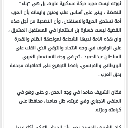
ثورته ليست مجرد حركة عسكرية عابرة، بل هي "بناء"
للنهضة ، يبنى على أساس صلب ومتين وايمانه بأن العرب
أمة تستحق الحريةوالاستقلال، وأن التضحية من أجل هذه
القضية ليست خسارة بل استثمارا في المستقبل المشرق ،
وان هذه الامة لديها الشجاعة لمواجهة الظلم والقدرة
على الوقوف في وجه الاتحاد والترقي الذي انقلب على
السلطان عبدالحميد ، ثم في وجه الاستعمار الغربي
البريطاني والفرنسي، رافضا التوقيع على اتفاقيات مجحفة
بحق العرب .
فكان الشريف صامدا في وجه المحن، و حتى وهو في
المنفى الاجباري وفي غربته، ظل صامدا، محافظا على
كرامته وعزته.
كان الشريف الحسين يعي بأن الجيش التركي أكثر عددا