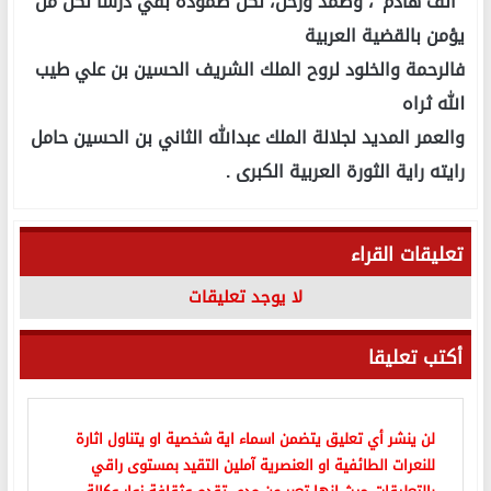
"ألف هادم"، وصمد ورحل، لكن صموده بقي درسا لكل من
يؤمن بالقضية العربية
فالرحمة والخلود لروح الملك الشريف الحسين بن علي طيب
الله ثراه
والعمر المديد لجلالة الملك عبدالله الثاني بن الحسين حامل
رايته راية الثورة العربية الكبرى .
تعليقات القراء
لا يوجد تعليقات
أكتب تعليقا
لن ينشر أي تعليق يتضمن اسماء اية شخصية او يتناول اثارة
للنعرات الطائفية او العنصرية آملين التقيد بمستوى راقي