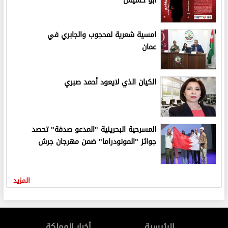
أبو حشيش
امسية شعرية لمحجوب والجابري في
عمان
الكيان الذي لايعود أحمد صبري
المسرحية البحرينية "المدعو صدفة" تحصد
جوائز "المونودراما" ضمن مهرجان جرش
المزيد
الرئيسية
أخبار المملكة