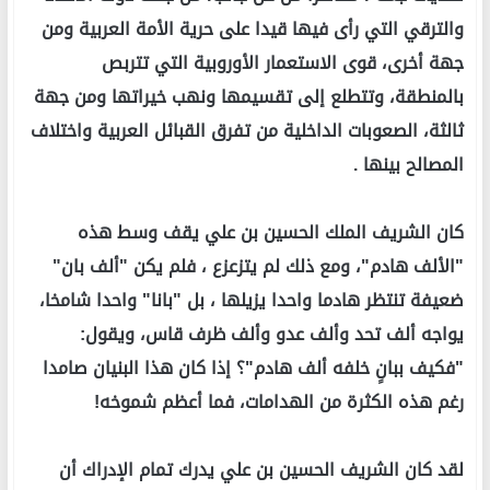
والترقي التي رأى فيها قيدا على حرية الأمة العربية ومن
جهة أخرى، قوى الاستعمار الأوروبية التي تتربص
بالمنطقة، وتتطلع إلى تقسيمها ونهب خيراتها ومن جهة
ثالثة، الصعوبات الداخلية من تفرق القبائل العربية واختلاف
المصالح بينها .
كان الشريف الملك الحسين بن علي يقف وسط هذه
"الألف هادم"، ومع ذلك لم يتزعزع ، فلم يكن "ألف بان"
ضعيفة تنتظر هادما واحدا يزيلها ، بل "بانا" واحدا شامخا،
يواجه ألف تحد وألف عدو وألف ظرف قاس، ويقول:
"فكيف ببانٍ خلفه ألف هادم"؟ إذا كان هذا البنيان صامدا
رغم هذه الكثرة من الهدامات، فما أعظم شموخه!
لقد كان الشريف الحسين بن علي يدرك تمام الإدراك أن