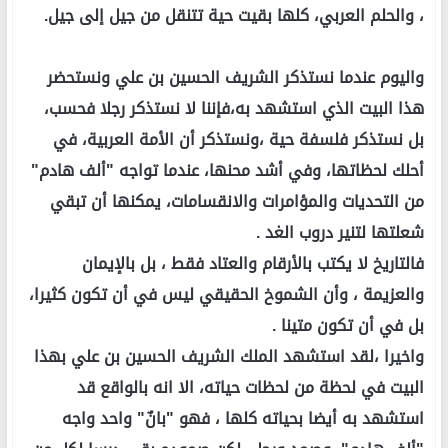
، والحلم العربي، كلها بقيت حية تتنقل من جيل إلى جيل.
واليوم عندما نستذكر الشريف الحسين بن علي ونستحضر
هذا البيت الذي استشهد به،فإننا لا نستذكر رجلا فحسب،
بل نستذكر فلسفة حية ،ونستذكر أن الأمة العربية، في
أحلك لحظاتها، وفي أشد محنها، عندما تواجه "ألف هادم"
من التحديات والمؤامرات والانقسامات، يمكنها أن تبقي
شعلتها لتنير دروب الغد .
فالتاريخ لا يكتب بالأرقام والعتاد فقط ، بل بالإيمان
والعزيمة ، وأن الشموخ الحقيقي ليس في أن تكون كثيرا،
بل في أن تكون متينا .
واخيرا ،لقد استشهد الملك الشريف الحسين بن علي بهذا
البيت في لحظة من لحظات حياته، الا انه بالواقع قد
استشهد به أيضا بحياته كلها ، فهو "بانٌ" واحد واجه