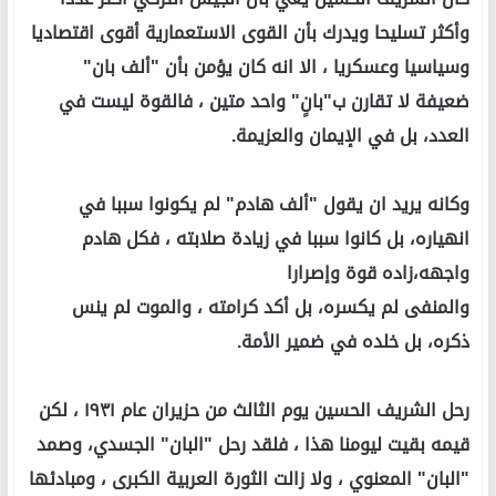
وأكثر تسليحا ويدرك بأن القوى الاستعمارية أقوى اقتصاديا
وسياسيا وعسكريا ، الا انه كان يؤمن بأن "ألف بان"
ضعيفة لا تقارن ب"بانٍ" واحد متين ، فالقوة ليست في
العدد، بل في الإيمان والعزيمة.
وكانه يريد ان يقول "ألف هادم" لم يكونوا سببا في
انهياره، بل كانوا سببا في زيادة صلابته ، فكل هادم
واجهه،زاده قوة وإصرارا
والمنفى لم يكسره، بل أكد كرامته ، والموت لم ينس
ذكره، بل خلده في ضمير الأمة.
رحل الشريف الحسين يوم الثالث من حزيران عام ١٩٣١ ، لكن
قيمه بقيت ليومنا هذا ، فلقد رحل "البان" الجسدي، وصمد
"البان" المعنوي ، ولا زالت الثورة العربية الكبرى ، ومبادئها