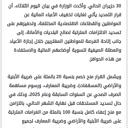
30 حزيران الحالي. ​وأكدت الوزارة في بيان اليوم الثلاثاء، أن
قرار التمديد يأتي لغايات تخفيف الأعباء المالية عن
المواطنين والقطاعات الاقتصادية المختلفة، وتحفيزهم على
تسديد الالتزامات المترتبة لصالح البلديات والأمانة، إلى
جانب إتاحة الفرصة للمواطنين المغتربين خلال إجازة الأعياد
والعطلة الصيفية لتسوية أوضاعهم المالية والاستفادة
من هذه الحوافز.
​ويشمل القرار منح خصم بنسبة 20 بالمئة على ضريبة الأبنية
والأراضي (المسقفات)، وضريبة المعارف، ورسوم مساهمة
الصرف الصحي عن السنوات السابقة وعام 2025، وذلك في
حال تسديد المستحقات قبل نهاية الشهر الحالي، بالتزامن
مع منح إعفاء كامل بنسبة 100 بالمئة من الغرامات المترتبة
على ضريبة الأبنية والأراضي وضريبة المعارف لجميع