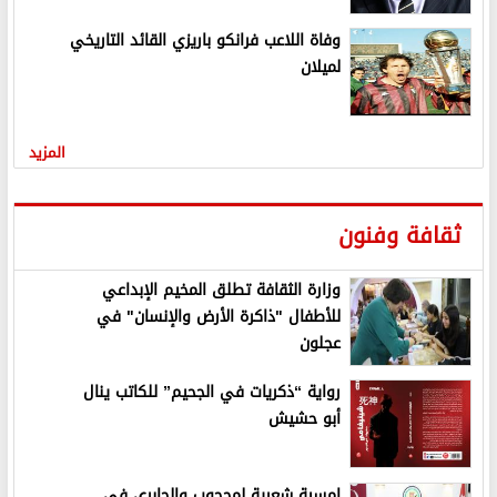
وفاة اللاعب فرانكو باريزي القائد التاريخي
لميلان
المزيد
ثقافة وفنون
وزارة الثقافة تطلق المخيم الإبداعي
للأطفال "ذاكرة الأرض والإنسان" في
عجلون
رواية “ذكريات في الجحيم” للكاتب ينال
أبو حشيش
امسية شعرية لمحجوب والجابري في