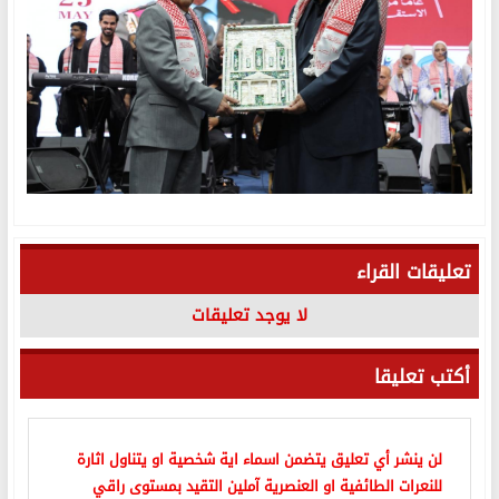
تعليقات القراء
لا يوجد تعليقات
أكتب تعليقا
لن ينشر أي تعليق يتضمن اسماء اية شخصية او يتناول اثارة
للنعرات الطائفية او العنصرية آملين التقيد بمستوى راقي