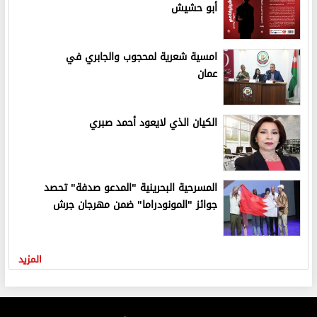
أبو حشيش
امسية شعرية لمحجوب والجابري في
عمان
الكيان الذي لايعود أحمد صبري
المسرحية البحرينية "المدعو صدفة" تحصد
جوائز "المونودراما" ضمن مهرجان جرش
المزيد