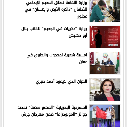
وزارة الثقافة تطلق المخيم الإبداعي
للأطفال "ذاكرة الأرض والإنسان" في
عجلون
رواية “ذكريات في الجحيم” للكاتب ينال
أبو حشيش
امسية شعرية لمحجوب والجابري في
عمان
الكيان الذي لايعود أحمد صبري
المسرحية البحرينية "المدعو صدفة" تحصد
جوائز "المونودراما" ضمن مهرجان جرش