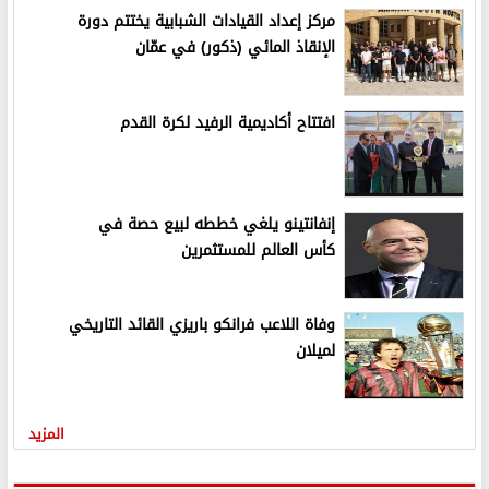
مركز إعداد القيادات الشبابية يختتم دورة
الإنقاذ المائي (ذكور) في عمّان
افتتاح أكاديمية الرفيد لكرة القدم
إنفانتينو يلغي خططه لبيع حصة في
كأس العالم للمستثمرين
وفاة اللاعب فرانكو باريزي القائد التاريخي
لميلان
المزيد