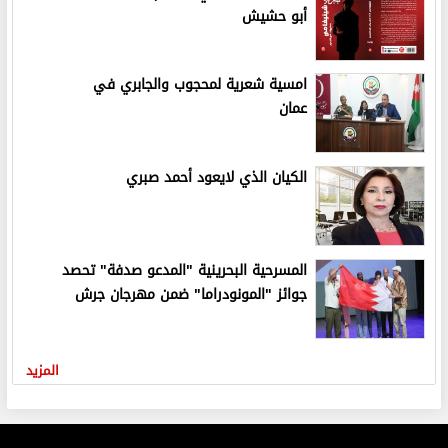
أبو حشيش
امسية شعرية لمحجوب والجابري في
عمان
الكيان الذي لايعود أحمد صبري
المسرحية البحرينية "المدعو صدفة" تحصد
جوائز "المونودراما" ضمن مهرجان جرش
المزيد