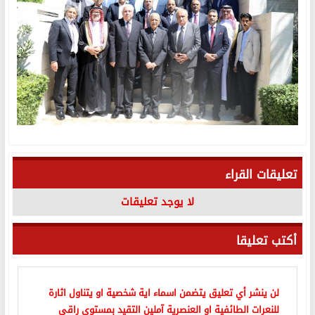
تعليقات القراء
لا يوجد تعليقات
أكتب تعليقا
لن ينشر أي تعليق يتضمن اسماء اية شخصية او يتناول اثارة
للنعرات الطائفية او العنصرية آملين التقيد بمستوى راقي