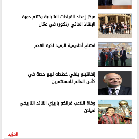
مركز إعداد القيادات الشبابية يختتم دورة
الإنقاذ المائي (ذكور) في عمّان
افتتاح أكاديمية الرفيد لكرة القدم
إنفانتينو يلغي خططه لبيع حصة في
كأس العالم للمستثمرين
وفاة اللاعب فرانكو باريزي القائد التاريخي
لميلان
المزيد