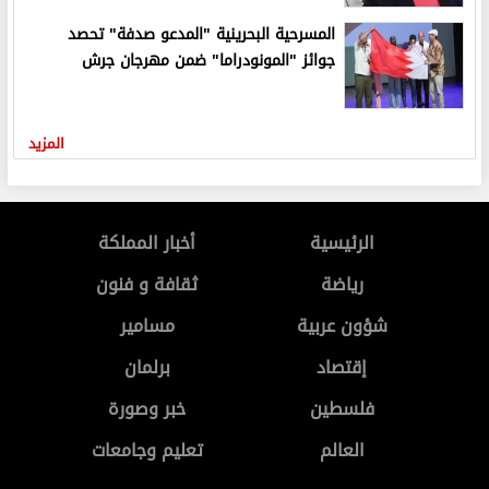
المسرحية البحرينية "المدعو صدفة" تحصد
جوائز "المونودراما" ضمن مهرجان جرش
المزيد
الرئيسية
أخبار المملكة
رياضة
ثقافة و فنون
شؤون عربية
مسامير
إقتصاد
برلمان
فلسطين
خبر وصورة
العالم
تعليم وجامعات