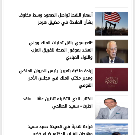
أسعار النفط تواصل الصعود وسط مخاوف
بشأن الملاحة في مضيق هرمز
*العيسوي ينقل تمنيات الملك وولي
العهد بموفور الصحة للفريق العزب
واللواء العبادي
إرادة ملكية بتعيين رئيس الديوان الملكي
ومدير مكتب الملك في مجلس الأمن
القومي
الكتاب الذي انتظرته ثلاثين عامًا .. «لقد
اخترت» سعيد الصالحي
قراءة نقدية في قصيدة حميد سعيد
مهرجان الغياب الدكتور ضياء خضير