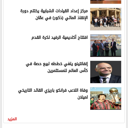
مركز إعداد القيادات الشبابية يختتم دورة
الإنقاذ المائي (ذكور) في عمّان
افتتاح أكاديمية الرفيد لكرة القدم
إنفانتينو يلغي خططه لبيع حصة في
كأس العالم للمستثمرين
وفاة اللاعب فرانكو باريزي القائد التاريخي
لميلان
المزيد