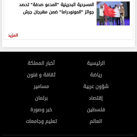
المسرحية البحرينية "المدعو صدفة" تحصد
جوائز "المونودراما" ضمن مهرجان جرش
المزيد
الرئيسية
أخبار المملكة
رياضة
ثقافة و فنون
شؤون عربية
مسامير
إقتصاد
برلمان
فلسطين
خبر وصورة
العالم
تعليم وجامعات