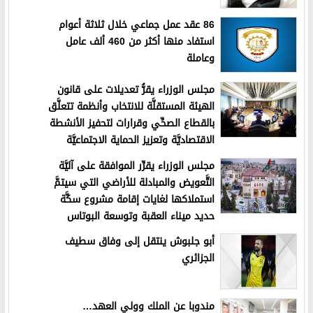
86 عقد عمل جماعي خلال ثلاثة أعوام
استفاد منها أكثر من 460 ألف عامل
وعاملة
مجلس الوزراء يقرُّ تعديلات على قانون
الهيئة المستقلَّة للانتخاب وأنظمة تتعلَّق
بالقطاع الصحِّي وقرارات لتحفيز الأنشطة
الاقتصاديَّة وتعزيز الحماية الاجتماعيَّة
مجلس الوزراء يقرِّر الموافقة على آليَّة
التَّعويض والمبادلة للأراضي التي سيتمَّ
استملاكها لغايات إقامة مشروع سكَّة
حديد ميناء العقبة وتوسعة البوتاس
أبو جلبوش ينتقل إلى وفاق سطيف
الجزائري
مندوبا عن الملك وولي العهد…