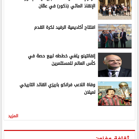
الإنقاذ المائي (ذكور) في عمّان
افتتاح أكاديمية الرفيد لكرة القدم
إنفانتينو يلغي خططه لبيع حصة في
كأس العالم للمستثمرين
وفاة اللاعب فرانكو باريزي القائد التاريخي
لميلان
المزيد