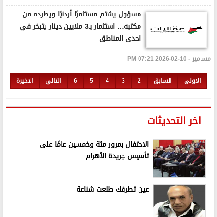
مسؤول يشتم مستثمرًا أردنيًا ويطرده من
مكتبه… استثمار بـ3 ملايين دينار يتبخر في
احدى المناطق
مسامير - 10-02-2026 07:21 PM
الاولى
السابق
2
3
4
5
6
التالي
الاخيرة
اخر التحديثات
الاحتفال بمرور مئة وخمسين عامًا على
تأسيس جريدة الأهرام
عين تطرقك طلعت شناعة