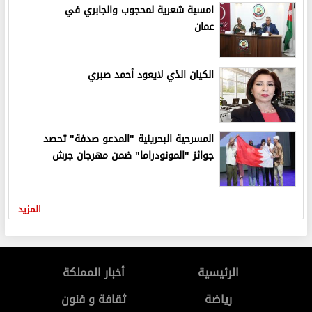
امسية شعرية لمحجوب والجابري في
عمان
الكيان الذي لايعود أحمد صبري
المسرحية البحرينية "المدعو صدفة" تحصد
جوائز "المونودراما" ضمن مهرجان جرش
المزيد
الرئيسية
أخبار المملكة
رياضة
ثقافة و فنون