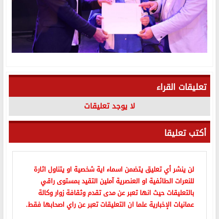
تعليقات القراء
لا يوجد تعليقات
أكتب تعليقا
لن ينشر أي تعليق يتضمن اسماء اية شخصية او يتناول اثارة
للنعرات الطائفية او العنصرية آملين التقيد بمستوى راقي
بالتعليقات حيث انها تعبر عن مدى تقدم وثقافة زوار وكالة
عمانيات الإخبارية علما ان التعليقات تعبر عن راي اصحابها فقط.