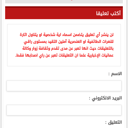
أكتب تعليقا
لن ينشر أي تعليق يتضمن اسماء اية شخصية او يتناول اثارة
للنعرات الطائفية او العنصرية آملين التقيد بمستوى راقي
بالتعليقات حيث انها تعبر عن مدى تقدم وثقافة زوار وكالة
عمانيات الإخبارية علما ان التعليقات تعبر عن راي اصحابها فقط.
الاسم :
البريد الالكتروني :
التعليق :