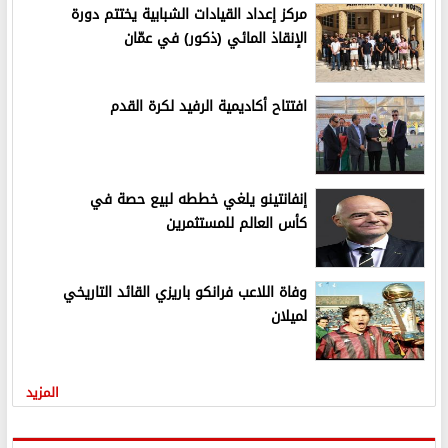
مركز إعداد القيادات الشبابية يختتم دورة
الإنقاذ المائي (ذكور) في عمّان
افتتاح أكاديمية الرفيد لكرة القدم
إنفانتينو يلغي خططه لبيع حصة في
كأس العالم للمستثمرين
وفاة اللاعب فرانكو باريزي القائد التاريخي
لميلان
المزيد