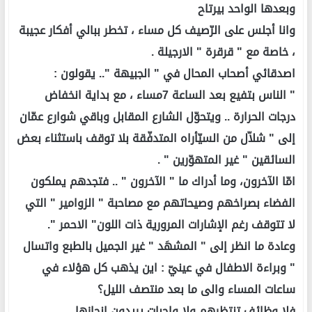
وبعدها الواحد بيرتاح
وانا أجلس على الرّصيف كل مساء ، تخطر ببالي أفكار عجيبة
، خاصة مع " قرقرة " الارجيلة .
اصدقائي أصحاب المحال في " الجبيهة ".. يقولون :
" الناس بتفيع بعد الساعة 7مساء ، مع بداية انخفاض
درجات الحرارة .. ويتحوّل الشارع المقابل وباقي شوارع عمّان
إلى " شلاّل من السيّأراه المتدفّقة بلا توقف باستثناء بعض
السائقين " غير المتهوّرين " .
امّا الآخرون، وما أدراك ما " الآخرون " .. فتجدهم يملكون
الفضاء بصراخهم وصيحاتهم مع مصاحبة " الزوامير " التي
لا تتوقف رغم الإشارات المرورية ذات اللون" الاحمر ".
وعادة ما انظر إلى " المشهَد " غير الجميل بالطبع واتسال
" وبراءة الاطفال في عينيّ : اين يذهب كل هؤلاء في
ساعات المساء والى ما بعد منتصف الليل؟
فلا وظائف تنتظرهم ولا واجبات يريدون إنجازها..