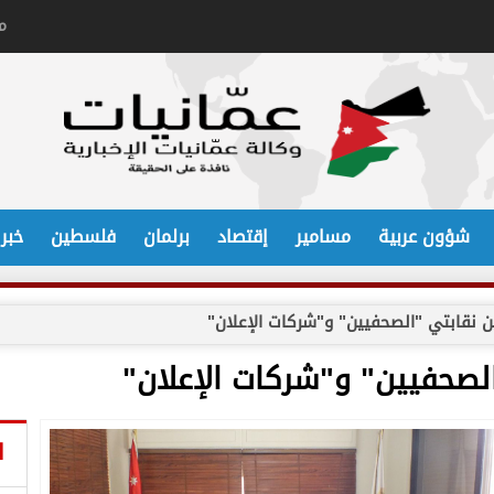
م
شؤون عربية
مسامير
إقتصاد
برلمان
فلسطين
خبر
ين نقابتي "الصحفيين" و"شركات الإعلان"
الصحفيين" و"شركات الإعلان"
ا