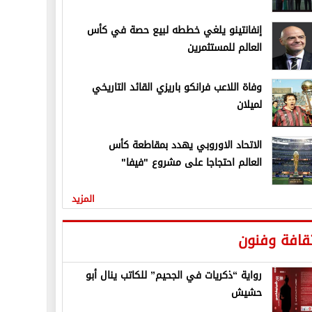
إنفانتينو يلغي خططه لبيع حصة في كأس
العالم للمستثمرين
وفاة اللاعب فرانكو باريزي القائد التاريخي
لميلان
الاتحاد الاوروبي يهدد بمقاطعة كأس
العالم احتجاجا على مشروع "فيفا"
المزيد
قافة وفنون
رواية “ذكريات في الجحيم” للكاتب ينال أبو
حشيش