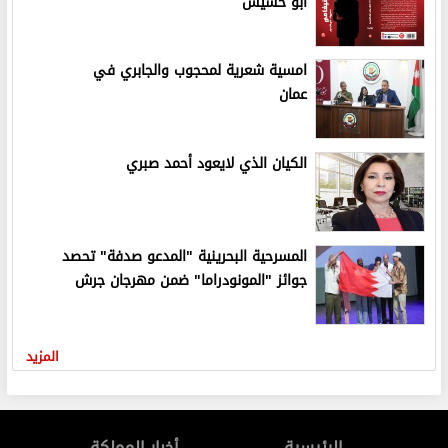
أبو حشيش
امسية شعرية لمحجوب والجابري في
عمان
الكيان الذي لايعود أحمد صبري
المسرحية البحرينية "المدعو صدفة" تحصد
جوائز "المونودراما" ضمن مهرجان جرش
المزيد
الرئيسية
أخبار المملكة