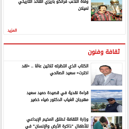
وفاة اللاعب فرانكو باريزي القائد التاريخي
لميلان
المزيد
ثقافة وفنون
الكتاب الذي انتظرته ثلاثين عامًا .. «لقد
اخترت» سعيد الصالحي
قراءة نقدية في قصيدة حميد سعيد
مهرجان الغياب الدكتور ضياء خضير
وزارة الثقافة تطلق المخيم الإبداعي
للأطفال "ذاكرة الأرض والإنسان" في