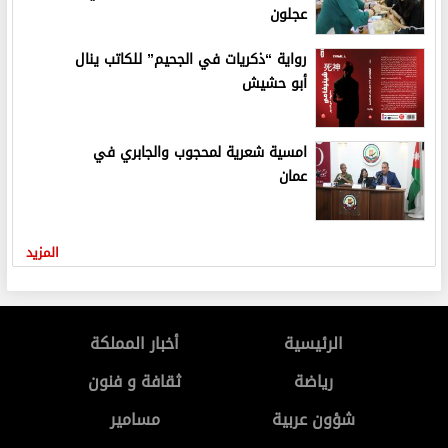
عجلون
رواية “ذكريات في الجحيم” للكاتب ينال
أبو حشيش
امسية شعرية لمحجوب والجابري في
عمان
المزيد
الرئيسية
أخبار المملكة
رياضة
ثقافة و فنون
شؤون عربية
مسامير