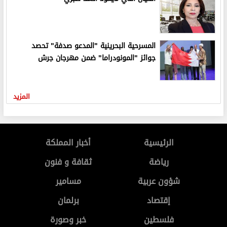
المسرحية البحرينية "المدعو صدفة" تحصد
جوائز "المونودراما" ضمن مهرجان جرش
المزيد
الرئيسية
أخبار المملكة
رياضة
ثقافة و فنون
شؤون عربية
مسامير
إقتصاد
برلمان
فلسطين
خبر وصورة