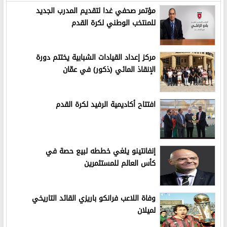
مؤتمر صحفي غدا لتقديم المدرب الجديد
للمنتخب الوطني لكرة القدم
مركز إعداد القيادات الشبابية يختتم دورة
الإنقاذ المائي (ذكور) في عمّان
افتتاح أكاديمية الرفيد لكرة القدم
إنفانتينو يلغي خططه لبيع حصة في
كأس العالم للمستثمرين
وفاة اللاعب فرانكو باريزي القائد التاريخي
لميلان