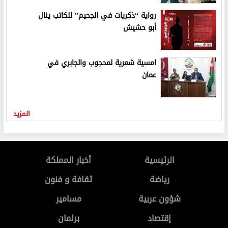
رواية “ذكريات في الجحيم” للكاتب ينال
أبو حشيش
امسية شعرية لمحجوب والجابري في
عمان
المزيد
الرئيسية
أخبار المملكة
رياضة
ثقافة و فنون
شؤون عربية
مسامير
إقتصاد
برلمان