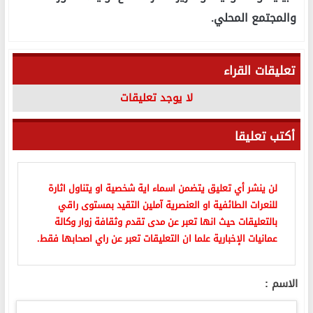
والمجتمع المحلي.
تعليقات القراء
لا يوجد تعليقات
أكتب تعليقا
لن ينشر أي تعليق يتضمن اسماء اية شخصية او يتناول اثارة
للنعرات الطائفية او العنصرية آملين التقيد بمستوى راقي
بالتعليقات حيث انها تعبر عن مدى تقدم وثقافة زوار وكالة
عمانيات الإخبارية علما ان التعليقات تعبر عن راي اصحابها فقط.
الاسم :