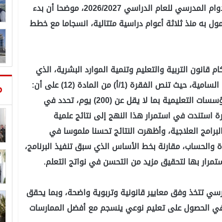
وأشار إلى أن الوزارة تابعت ما أثير حول موعد بدء الدوام المدرسي للعام الدراسي 2026/2027، موضحا أن بدء
وعد معمول به منذ ثلاثة أعوام دراسية متتالية، انسجاما مع خطط
م قانون التربية والتعليم وتنمية الموارد البشرية، الذي
أقره مجلسا النواب والأعيان، وتوشح بالإرادة الملكية السامية، حيث تنص الفقرة (1/أ) من المادة (12) على أن:
م
"تحدد أيام الدراسة الفعلية للسنة الدراسية في المؤسسات التعليمية بما لا يقل عن (200) يوم، تحدد في
رة استندت في استمرار هذا النهج إلى نتائج علمية
رامج العلاجية، وأظهرت النتائج تحسنا ملموسا في
 والحساب، مقارنة بخط الأساس الذي سبق تنفيذ البرنامج،
استمرار بها لتحقيق مزيد من التحسن في نواتج التعلم.
درسي تتخذ وفق معايير قانونية وتربوية واضحة، وبما يحقق
بة في الحصول على تعليم نوعي ينسجم مع أفضل الممارسات