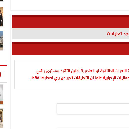
وجد تعليقات
للنعرات الطائفية او العنصرية آملين التقيد بمستوى راقي
ر
مانيات الإخبارية علما ان التعليقات تعبر عن راي اصحابها فقط.