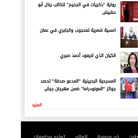
رواية “ذكريات في الجحيم” للكاتب ينال أبو
حشيش
امسية شعرية لمحجوب والجابري في عمان
الكيان الذي لايعود أحمد صبري
المسرحية البحرينية "المدعو صدفة" تحصد
جوائز "المونودراما" ضمن مهرجان جرش
المزيد
ين
خبر وصورة
العالم
تعليم وجامعات