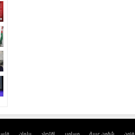
فنون
شؤون عربية
مسامير
إقتصاد
برلمان
فلسط