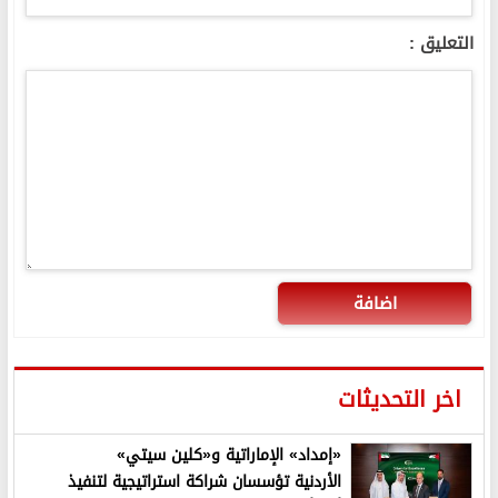
التعليق :
اضافة
اخر التحديثات
«إمداد» الإماراتية و«كلين سيتي»
الأردنية تؤسسان شراكة استراتيجية لتنفيذ