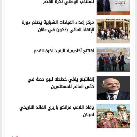
للمنتخب الوطني لكرة القدم
مركز إعداد القيادات الشبابية يختتم دورة
الإنقاذ المائي (ذكور) في عمّان
افتتاح أكاديمية الرفيد لكرة القدم
إنفانتينو يلغي خططه لبيع حصة في
كأس العالم للمستثمرين
وفاة اللاعب فرانكو باريزي القائد التاريخي
لميلان