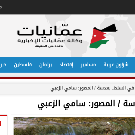
م
شؤون عربية
مسامير
إقتصاد
برلمان
فلسطين
خبر
في السلط. بعدسة / المصور: سامي الزعبي
سة / المصور: سامي الزعبي
ا