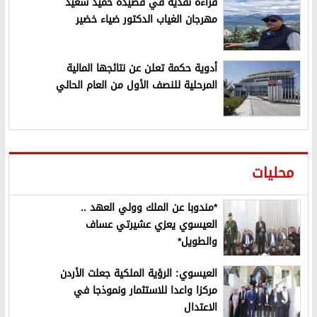
قراءة نقدية في قصيدة حميد سعيد
مهرجان الغياب الدكتور ضياء خضير
أدوية حكمة تعلن عن نتائجها المالية
المرحلية للنصف الأول من العام الحالي
محليات
*مندوبا عن الملك وولي العهد ..
العيسوي يعزي عشيرتي عساف
والطويل*
العيسوي: الرؤية الملكية جعلت الأردن
مركزا واعدا للاستثمار ونموذجا في
الاعتدال