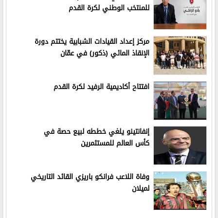
للمنتخب الوطني لكرة القدم
مركز إعداد القيادات الشبابية يختتم دورة
الإنقاذ المائي (ذكور) في عمّان
افتتاح أكاديمية الرفيد لكرة القدم
إنفانتينو يلغي خططه لبيع حصة في
كأس العالم للمستثمرين
وفاة اللاعب فرانكو باريزي القائد التاريخي
لميلان