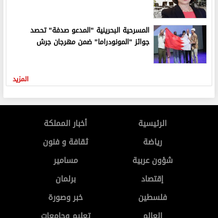
المسرحية البحرينية "المدعو صدفة" تحصد
جوائز "المونودراما" ضمن مهرجان جرش
المزيد
الرئيسية
أخبار المملكة
رياضة
ثقافة و فنون
شؤون عربية
مسامير
إقتصاد
برلمان
فلسطين
خبر وصورة
العالم
تعليم وجامعات