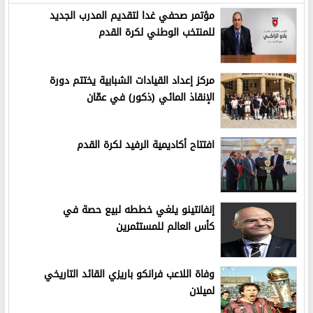
مؤتمر صحفي غدا لتقديم المدرب الجديد
للمنتخب الوطني لكرة القدم
مركز إعداد القيادات الشبابية يختتم دورة
الإنقاذ المائي (ذكور) في عمّان
افتتاح أكاديمية الرفيد لكرة القدم
إنفانتينو يلغي خططه لبيع حصة في
كأس العالم للمستثمرين
وفاة اللاعب فرانكو باريزي القائد التاريخي
لميلان