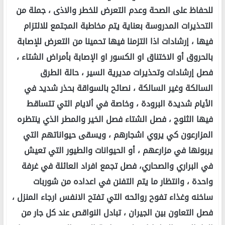
للحفاظ على الصحة وعدم التعرض للخطر والاذى ، جملة من
التحذيرات المدروسة بعناية يتم مخاطبة المجتمع للالتزام
فيها ، إرشادات اذا التزمنا فيها تحمينا من التعرض للإصابة
بالحروق أو الاختناق او الكسور او الإصابة بأمراض الشتاء ،
فصل إرشادات وتحذيرات مديرية السير ، حالة الطرق
السالكة وغير السالكة ، نصائح بالسواقة بحذر شديد في
الأيام شديدة البرودة ، وخاصة في ألايام التي تتساقط
فيها الثلوج ، فصل الشتاء فصل الخير والمطر الذي ينتظره
المزارعون كي يروي اشجارهم ، ويسقى حيواناتهم التي
يربونها في مزارعهم ، أو الحيوانات والطيور التي تعيش
في البراري والصحاري، فصل تجمع افراد العائلة في غرفة
واحدة ، وانتظار ما يتم التفنن في اعداده من شوربات
ساخنه وغذاء تفوح روائحه التي تفتح الانفس ارجاء المنزل ،
فصل التعاون بين الجيران ، تبادل النواقص عند كل جار من