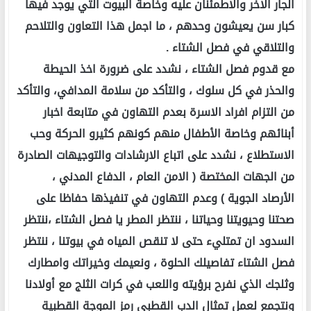
الجار الاخر والاطمئنان عليه وخاصة البيوت التي يوجد فيها
كبار سن يعيشون وحدهم ، ما اجمل هذا التعاون والتلاحم
والتلاقي في فصل الشتاء .
مع قدوم فصل الشتاء ، نشدد على ضرورة اخذ الحيطة
والحذر في كل سلوك ، والتأكد من سلامة المدافي، والتأكد
من التزام افراد الاسرة بعدم التهاون في متابعة اخبار
أبنائهم وخاصة الأطفال منهم كونهم كثيرو الحركة وحب
الاستطلاع ، نشدد على اتباع الارشادات والتوجيهات الصادرة
من الجهات المختصة ( الامن العام ، الدفاع المدني ،
الأرصاد الجوية ) وعدم التهاون في تنفيذها حفاظا على
صحتنا وحيويتنا وحياتنا ، ننتظر المطر يا فصل الشتاء ،ننتظر
السدود ان تمتليء حتى لا تنقص المياه في بيوتنا ، ننتظر
فصل الشتاء تفاصيلك الحلوة ، ونعيمك وخيراتك وامطارك
وثلجك الذي نفرح برؤيته واللعب في كرات الثلج مع أولادنا
ونتجمع لعمل تمثال الدب القطبي رمز الموجة القطبية