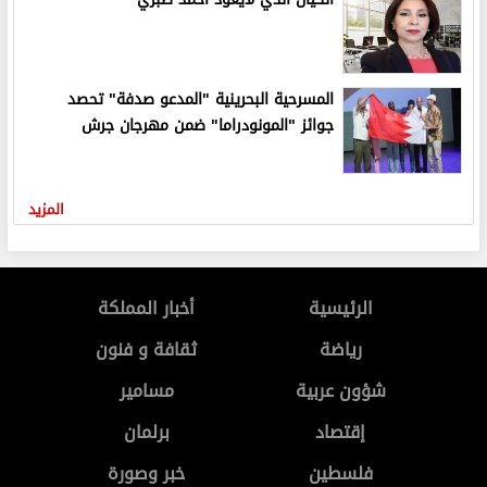
المسرحية البحرينية "المدعو صدفة" تحصد
جوائز "المونودراما" ضمن مهرجان جرش
المزيد
الرئيسية
أخبار المملكة
رياضة
ثقافة و فنون
شؤون عربية
مسامير
إقتصاد
برلمان
فلسطين
خبر وصورة