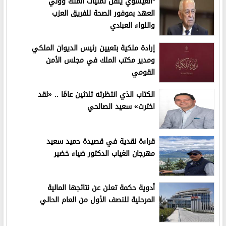
*العيسوي ينقل تمنيات الملك وولي
العهد بموفور الصحة للفريق العزب
واللواء العبادي
إرادة ملكية بتعيين رئيس الديوان الملكي
ومدير مكتب الملك في مجلس الأمن
القومي
الكتاب الذي انتظرته ثلاثين عامًا .. «لقد
اخترت» سعيد الصالحي
قراءة نقدية في قصيدة حميد سعيد
مهرجان الغياب الدكتور ضياء خضير
أدوية حكمة تعلن عن نتائجها المالية
المرحلية للنصف الأول من العام الحالي