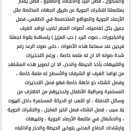
والسكون ، فصل البرد والانجماد والصقيع ، فصل يمتاز
بمتابعتنا للنشرات الجوية عن طريق الجهات المختصة مثل
الأرصاد الجوية والمواقع المتخصصة في الطقس، فصل
جميل بكل تفاصيله، أصوات المطر تضرب نوافد الغرف
والاباجورات ، صوت البرد ( حب العزيز ) يتساقط بقوة تجعلنا
فرحين عند سماعنا هذه الأصوات ، حتى صوت الرعد رغم
شدة صوته الا ان له متعه خاصة ، ورغم التحذيرات
والتنبيهات بأخذ الحيطة والحذر، الا ان تصوير هذه المشاهد
من نوافذ الغرف او الشرفات والأسطح له متعة خاصة ،
وفصل الشتاء ذو نكهة خاصة فهو فصل التحذيرات
المستمرة ومراقبة الأطفال وتحذيرهم من الاقتراب من
وسائل التدفئة ، او اللعب او الحركة المستمرة داخل البيوت
بلا سبب ، فصل الشتاء فصل الخبر العاجل ، والنشرات الجوية
، والانشغال في متابعة الأرصاد الجوية ، وتنبيهات
وارشادات الدفاع المدني بتوخي الحيطة والحذر والانتباه