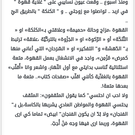
ومنذ اسبوع .. وقعت عيون نسايبي على " غلاية قهوة "
في اربد .. تواصلوا مع زوجتي .. و " الكنكة " بالطريق اليّ
..
القهوة ،مزاج وحالة «حميمة» وعلاقتي بـ»الكنَكة» او «
التّنَكَة» أو « الرّكوة» او « الجَزْوة» بالتركّيّة ،علاقة» ترتبط
بـ" الدّهشة» و" التفكير» او « السّرَحان» التي أعاني منها
كمرض» مُزْمِن»، واجد في الانشغال بعمل القهوة، متعة
استثنائية تُناسب بدايتي مع أول النّهار، واشعر وانا «أُقلّب»
القهوة بالغلاّية كأنني اقلّب «صفحات كتاب».. متعة ما
بعدها متعة!.
ولا احب ان احتسي" كما يقول المثقفون»: المثقف
يحتسي القهوة والمواطن العادي يشربها بالكاسة،بل بـ"
الفنجان» ولا بُدّ ان يكون الفنجان" ابيض» تماما كي ارى
القهوة، وربما ارى فيها وجه مَنْ أُحِبّ.