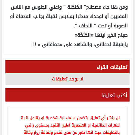
ومن هنا جاء مصطلح" الكنكنة " واعني الجلوس مع الناس
المقربين أو لوحدك متدثرا بملابس ثقيلة بجانب المدفاة أو
الصوبة أو تحت " اللحاف ".
صباح الخير ايتها «الكنَكَة»
يارفيقة لحظاتي، والشاهد على «حماقاتي » !!
تعليقات القراء
لا يوجد تعليقات
أكتب تعليقا
لن ينشر أي تعليق يتضمن اسماء اية شخصية او يتناول اثارة
للنعرات الطائفية او العنصرية آملين التقيد بمستوى راقي
بالتعليقات حيث انها تعبر عن مدى تقدم وثقافة زوار وكالة