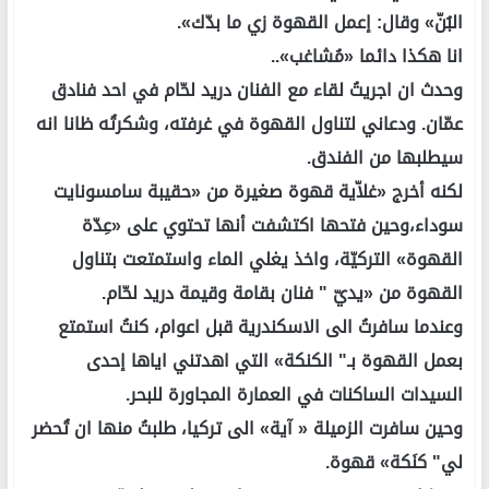
البُنّ» وقال: إعمل القهوة زي ما بدّك».
انا هكذا دائما «مُشاغب»..
وحدث ان اجريتُ لقاء مع الفنان دريد لحّام في احد فنادق
عمّان. ودعاني لتناول القهوة في غرفته، وشكرتُه ظانا انه
سيطلبها من الفندق.
لكنه أخرج «غلاّية قهوة صغيرة من «حقيبة سامسونايت
سوداء،وحين فتحها اكتشفت أنها تحتوي على «عِدّة
القهوة» التركيّة، واخذ يغلي الماء واستمتعت بتناول
القهوة من «يديّ " فنان بقامة وقيمة دريد لحّام.
وعندما سافرتُ الى الاسكندرية قبل اعوام، كنتُ استمتع
بعمل القهوة بـ" الكنكة» التي اهدتني اياها إحدى
السيدات الساكنات في العمارة المجاورة للبحر.
وحين سافرت الزميلة « آية» الى تركيا، طلبتُ منها ان تُحضر
لي" كنَكة» قهوة.