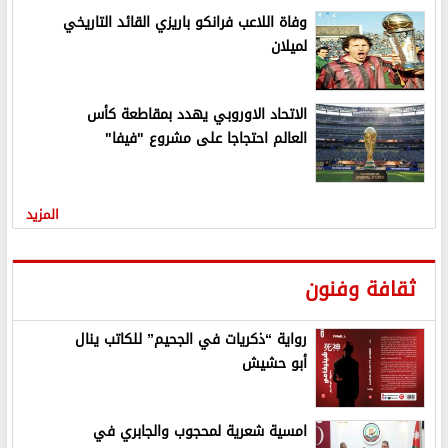
وفاة اللاعب فرانكو باريزي القائد التاريخي
لميلان
الاتحاد الاوروبي يهدد بمقاطعة كأس
العالم احتجاجا على مشروع "فيفا"
المزيد
ثقافة وفنون
رواية “ذكريات في الجحيم” للكاتب ينال
أبو حشيش
امسية شعرية لمحجوب والجابري في