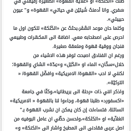
ظلت «الكَنَكة» او «غلاّية القهوة» الصغيرة رفيقتي في
سَفري. وانا أدمنتُ شَيئيْن في حياتي» القهوة» و" عيون
حبيبتي».
وكلما حان موعد السَّفَر،بحثتُ عن «الكَنَكة» لتكون اول ما
احرص على اصطحابه معي. اضافة الى المكسّرات وطبيعي
فنجان ووقية قهوة وملعقة صغيرة.
ورغم ان الفنادق اصبحت توفر هذه الاشياء من
خلال»سخّان» الماء او «الكَتِل» و»عِدّة» الشاي والقهوة؛
لكنني لا احب «القهوة/ الامريكية» وافضّل القهوة/ «
التركيّة».
واذكر انني ذات «رحلة الى بريطانيا»،وكنّا في جامعة
«اكسفورد» طلبنا قهوة، وجاءوا لنا بالقهوة « الامريكية»
السائلة. فتساءلت إن كان يمكن ان نشرب القهوة بـ"
الغلاّية» او «الكنَكة»،ولحسن حظّي ان عامل البوفيه من
اصل عربي فقادني الى المطبخ واشار الى «الكنكة» و»