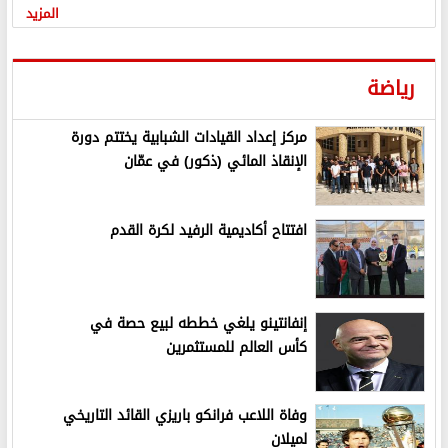
المزيد
رياضة
مركز إعداد القيادات الشبابية يختتم دورة
الإنقاذ المائي (ذكور) في عمّان
افتتاح أكاديمية الرفيد لكرة القدم
إنفانتينو يلغي خططه لبيع حصة في
كأس العالم للمستثمرين
وفاة اللاعب فرانكو باريزي القائد التاريخي
لميلان