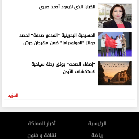
الكيان الذي لايعود أحمد صبري
المسرحية البحرينية "المدعو صدفة" تحصد
جوائز "المونودراما" ضمن مهرجان جرش
"إصغاء الصمت" يوثق رحلة سياحية
لاستكشاف الأردن
المزيد
الرئيسية
أخبار المملكة
رياضة
ثقافة و فنون