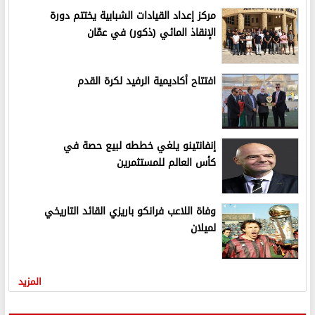
مركز إعداد القيادات الشبابية يختتم دورة
الإنقاذ المائي (ذكور) في عمّان
افتتاح أكاديمية الرفيد لكرة القدم
إنفانتينو يلغي خططه لبيع حصة في
كأس العالم للمستثمرين
وفاة اللاعب فرانكو باريزي القائد التاريخي
لميلان
المزيد