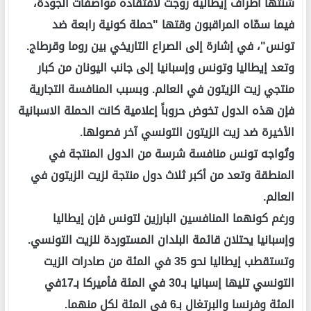
شنتها أطراف إيطالية روجت لافتقاده مواصفات الجودة،
فيما سمّاه المراقبون وقتها "حملة كونية رابعة ضد
تونس"، في إشارة إلى الصراع التاريخي بين روما وقرطاج.
وتعد إيطاليا وتونس وإسبانيا إلى جانب اليونان من كبار
منتجي زيت الزيتون في العالم. وبسبب المنافسة التجارية
فإن هذه الدول تخوض حروباً إعلامية كانت الحملة الاسبانية
الأخيرة ضد زيت الزيتون التونسي آخر فصولها.
وتُواجه تونس منافسة شرسة من الدول المنتجة في
المنطقة وتعد من أكبر ثلاث دول منتجة لزيت الزيتون في
العالم.
ورغم كونهما المنافسين البارزين لتونس فإن إيطاليا
وإسبانيا يحتلان قائمة البلدان المستوردة للزيت التونسي.
وتستقطب إيطاليا نحو 35 في المئة من صادرات الزيت
التونسي تليها إسبانيا بـ30 في المئة فأميركا بـ17في
المئة وفرنسا والبرتغال بـ6 في المئة لكل منهما.