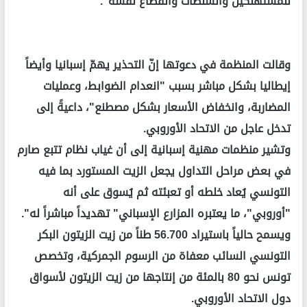
للمستهلكين والسلطات والقطاع نفسه".
وقالت المنظمة في دعوتها إنّ التحذير يهمّ إسبانيا وأيضاً
إيطاليا بشكل مباشر بسبب "انعدام الضوابط، وعمليات
المضاربة، وانخفاض الأسعار بشكل مصطنع"، داعيةً إلى
تدخل عاجل من الاتحاد الأوروبي.
وتشير منظمات مهنية إسبانية إلى أن غياب نظام تتبع صارم
في بعض مراحل التداول يجعل الزيت المستورد بما فيه
التونسي يُعاد خلطه أو تعبئته ثم يُسوق على أنه
"أوروبي"، ما يعتبره المزارع الإسباني" تهديداً مباشراً له".
ويسمح حالياً باستيراد 56.700 طناً من زيت الزيتون البكر
التونسي السائب معفاة من الرسوم الجمركية، وتخصص
تونس نحو 80 بالمئة من إنتاجها من زيت الزيتون لأسواق
دول الاتحاد الأوروبي.