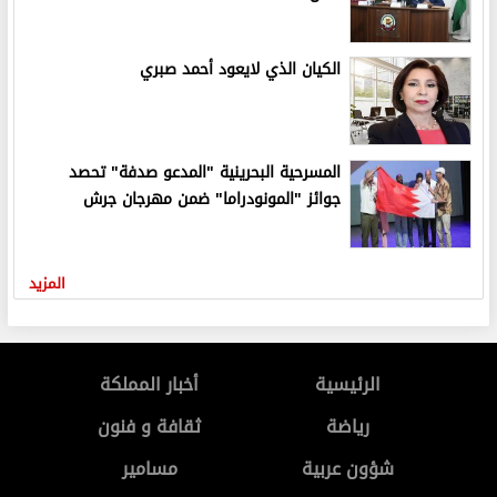
الكيان الذي لايعود أحمد صبري
المسرحية البحرينية "المدعو صدفة" تحصد
جوائز "المونودراما" ضمن مهرجان جرش
المزيد
الرئيسية
أخبار المملكة
رياضة
ثقافة و فنون
شؤون عربية
مسامير